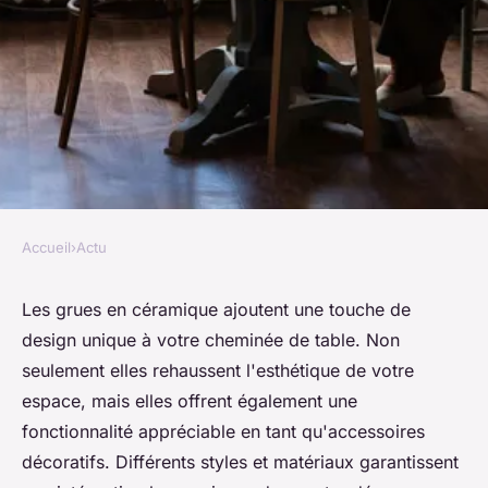
Accueil
›
Actu
ACTU
Crane céramique : la touche
Les grues en céramique ajoutent une touche de
design unique à votre cheminée de table. Non
design pour votre cheminée de
seulement elles rehaussent l'esthétique de votre
table
espace, mais elles offrent également une
fonctionnalité appréciable en tant qu'accessoires
Nathan
•
25 décembre 2024
•
5 min de lecture
décoratifs. Différents styles et matériaux garantissent