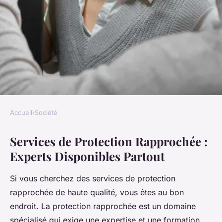
Accueil
›
Société
SOCIÉTÉ
Services de Protection Rapprochée :
Services de protection
Experts Disponibles Partout
rapprochée : experts
disponibles partout
Si vous cherchez des services de protection
rapprochée de haute qualité, vous êtes au bon
Nathan
•
4 février 2025
•
5 min de lecture
endroit. La protection rapprochée est un domaine
spécialisé qui exige une expertise et une formation