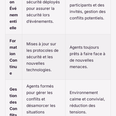
on
sécurité déployés
participants et des
Évé
pour assurer la
invités, gestion des
nem
sécurité lors
conflits potentiels.
enti
d’événements.
elle
For
Mises à jour sur
mat
Agents toujours
les protocoles de
ion
prêts à faire face à
sécurité et les
Con
de nouvelles
nouvelles
tinu
menaces.
technologies.
e
Agents formés
Ges
pour gérer les
Environnement
tion
conflits et
calme et convivial,
des
désamorcer les
réduction des
Con
situations
tensions.
flits