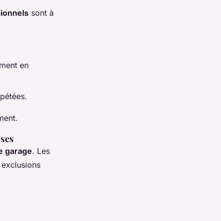
ionnels
sont à
ement en
épétées.
ment.
ises
ce garage
. Les
s exclusions