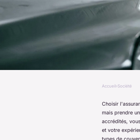
Accueil
›
Société
SOCIÉTÉ
Guide pratique pour
Choisir l'assur
mais prendre un
assurance garage a
accrédités, vou
et votre expérie
types de couver