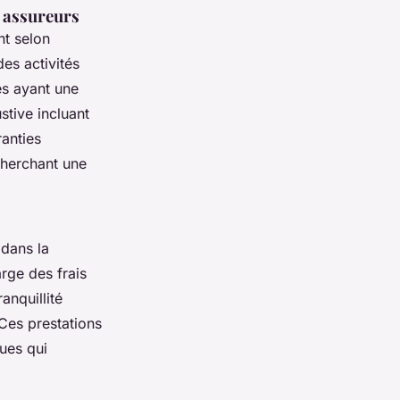
 assureurs
t selon
des activités
es ayant une
stive incluant
ranties
cherchant une
dans la
arge des frais
anquillité
 Ces prestations
ues qui