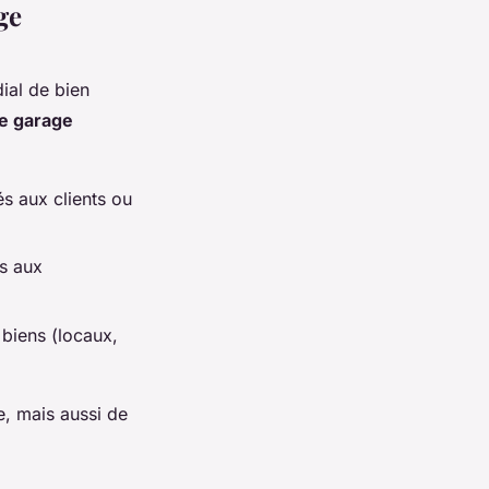
ge
dial de bien
ce garage
s aux clients ou
és aux
 biens (locaux,
e, mais aussi de