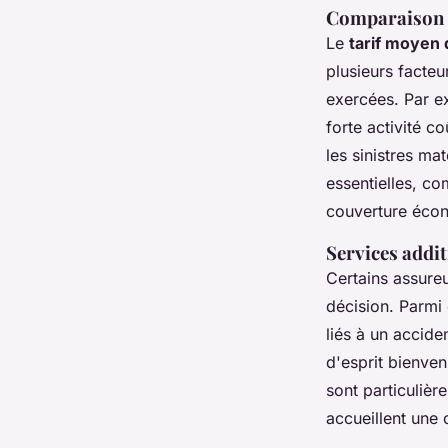
Comparaison d
Le
tarif moyen
plusieurs facteu
exercées. Par e
forte activité c
les sinistres ma
essentielles, co
couverture écon
Services addit
Certains assure
décision. Parmi e
liés à un accide
d'esprit bienven
sont particuliè
accueillent une c