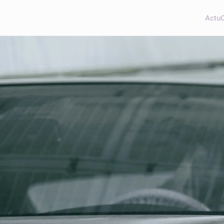
Actu
C