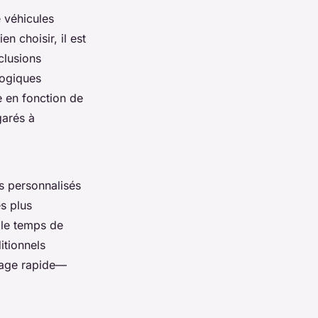
 véhicules
en choisir, il est
clusions
logiques
e en fonction de
garés à
s personnalisés
s plus
 le temps de
itionnels
nnage rapide—