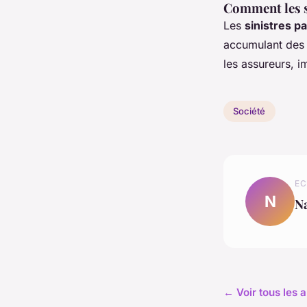
Comment les si
Les
sinistres p
accumulant des 
les assureurs, i
Société
EC
N
N
← Voir tous les a