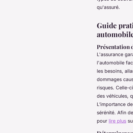
Nathan
•
17 décembre 2024
•
4 min de lecture
qu'assuré.
Guide prat
automobil
Présentation d
L'assurance gar
l'automobile fac
les besoins, all
dommages causés
risques. Celle-c
des véhicules, q
L’importance de 
sérénité. Afin d
pour
lire plus
sur