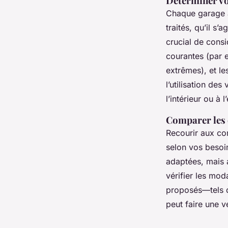
Déterminer vo
Chaque garage a
traités, qu’il s’
crucial de consi
courantes (par 
extrêmes), et le
l’utilisation de
l’intérieur ou à 
Comparer les o
Recourir aux co
selon vos besoin
adaptées, mais a
vérifier les mod
proposés—tels q
peut faire une v