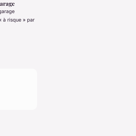
garage
garage
 à risque » par