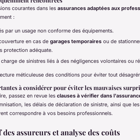
réquemment rencontrées
sions courantes dans les
assurances adaptées aux profess
ement :
és par un usage non conforme des équipements.
couverture en cas de
garages temporaires
ou de stationn
ns protection adéquate.
charge de sinistres liés à des négligences volontaires ou r
lecture méticuleuse des conditions pour éviter tout désagré
tantes à considérer pour éviter les mauvaises surpr
ire, passez en revue les
clauses à vérifier dans l'assuran
nisation, les délais de déclaration de sinistre, ainsi que le
vent correspondre à vos besoins professionnels.
 des assureurs et analyse des coûts