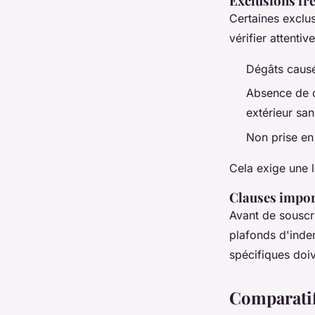
Exclusions f
Certaines exclu
vérifier attentiv
Dégâts caus
Absence de 
extérieur sa
Non prise en 
Cela exige une 
Clauses impor
Avant de souscr
plafonds d'indem
spécifiques doi
Comparatif