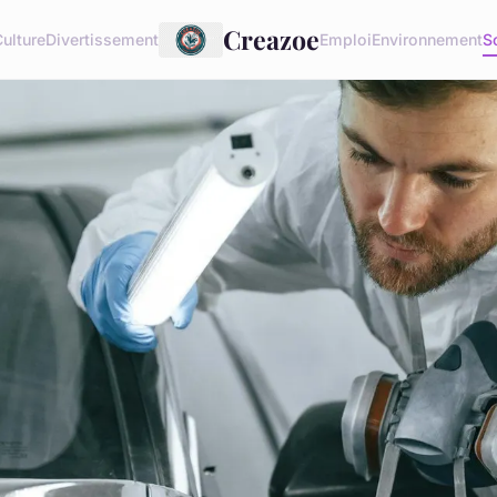
Creazoe
ulture
Divertissement
Emploi
Environnement
S