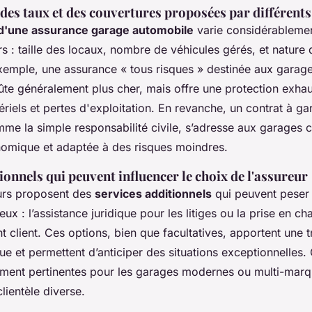
es taux et des couvertures proposées par différents
 d'une assurance garage automobile
varie considérablemen
rs : taille des locaux, nombre de véhicules gérés, et nature 
xemple, une assurance « tous risques » destinée aux garag
oûte généralement plus cher, mais offre une protection exhau
tériels et pertes d'exploitation. En revanche, un contrat à ga
mme la simple responsabilité civile, s’adresse aux garages 
omique et adaptée à des risques moindres.
ionnels qui peuvent influencer le choix de l'assureur
urs proposent des
services additionnels
qui peuvent peser 
ux : l’assistance juridique pour les litiges ou la prise en ch
nt client. Ces options, bien que facultatives, apportent une tr
ue et permettent d’anticiper des situations exceptionnelles.
rement pertinentes pour les garages modernes ou multi-marq
lientèle diverse.