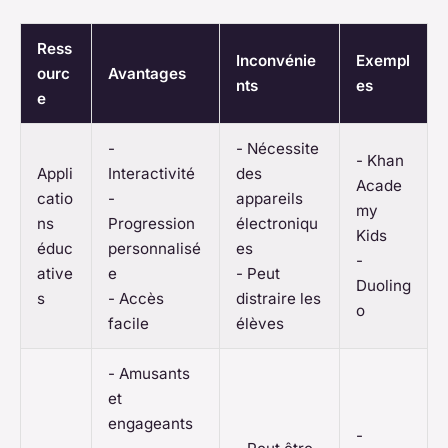
Ress
Inconvénie
Exempl
ourc
Avantages
nts
es
e
-
- Nécessite
- Khan
Appli
Interactivité
des
Acade
catio
-
appareils
my
ns
Progression
électroniqu
Kids
éduc
personnalisé
es
-
ative
e
- Peut
Duoling
s
- Accès
distraire les
o
facile
élèves
- Amusants
et
engageants
-