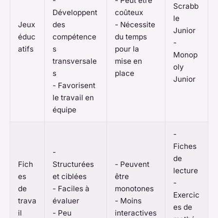
-
- Peut être
Scrabb
Développent
coûteux
le
Jeux
des
- Nécessite
Junior
éduc
compétence
du temps
-
atifs
s
pour la
Monop
transversale
mise en
oly
s
place
Junior
- Favorisent
le travail en
équipe
-
Fiches
-
de
Fich
Structurées
- Peuvent
lecture
es
et ciblées
être
-
de
- Faciles à
monotones
Exercic
trava
évaluer
- Moins
es de
il
- Peu
interactives