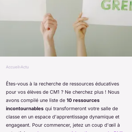
Accueil
›
Actu
ACTU
10 ressources incontournables
Êtes-vous à la recherche de ressources éducatives
pour vos élèves de CM1 ? Ne cherchez plus ! Nous
pour cm1 à découvrir !
avons compilé une liste de
10 ressources
incontournables
qui transformeront votre salle de
Nathan
•
16 janvier 2025
•
8 min de lecture
classe en un espace d'apprentissage dynamique et
engageant. Pour commencer, jetez un coup d'œil à