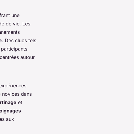
frant une
e de vie. Les
onnements
e
. Des clubs tels
participants
 centrées autour
expériences
es novices dans
ertinage
et
oignages
ées aux