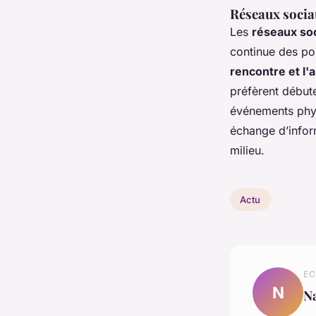
Réseaux socia
Les
réseaux so
continue des pos
rencontre et l'a
préfèrent début
événements phy
échange d’infor
milieu.
Actu
EC
N
N