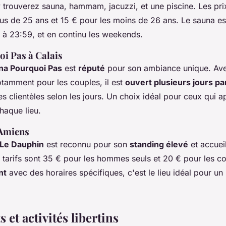
y trouverez sauna, hammam, jacuzzi, et une piscine. Les p
lus de 25 ans et 15 € pour les moins de 26 ans. Le sauna es
 à 23:59, et en continu les weekends.
i Pas à Calais
na Pourquoi Pas
est
réputé
pour son ambiance unique. Ave
otamment pour les couples, il est
ouvert plusieurs jours p
tes clientèles selon les jours. Un choix idéal pour ceux qui a
haque lieu.
 Amiens
Le Dauphin
est reconnu pour son
standing élevé
et accuei
s tarifs sont 35 € pour les hommes seuls et 20 € pour les c
nt
avec des horaires spécifiques, c'est le lieu idéal pour u
et activités libertins