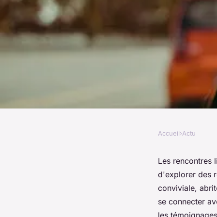
Accueil
›
Actu
ACTU
Découvrez les renco
Les rencontres 
d'explorer des 
dans les hauts-de-f
conviviale, abri
se connecter ave
les témoignages 