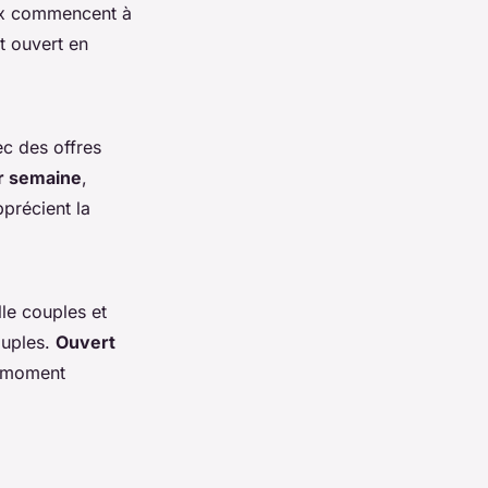
rix commencent à
t ouvert en
c des offres
ar semaine
,
pprécient la
lle couples et
ouples.
Ouvert
n moment