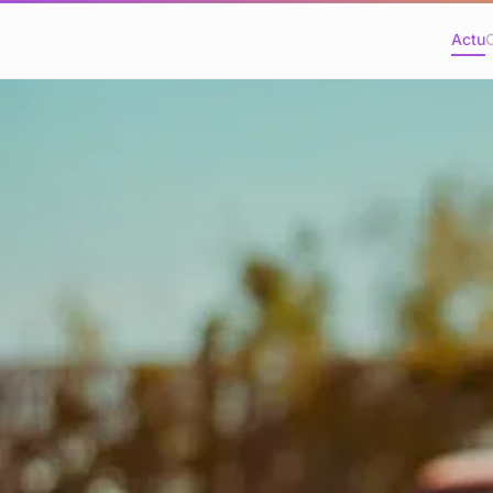
Actu
C