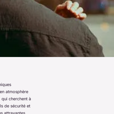
niques
e en atmosphère
x qui cherchent à
s de sécurité et
s attrayantes.