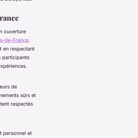
France
on ouverture
uts-de-France
.
t en respectant
 participants
expériences.
teurs de
nnements sûrs et
ntent respectés
 personnel et