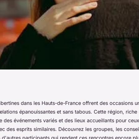
ntres libertines
libertines dans les Hauts-de-France offrent des occasions u
relations épanouissantes et sans tabous. Cette région, rich
rance
te des événements variés et des lieux accueillants pour ceu
c des esprits similaires. Découvrez les groupes, les conseil
d'autres participants qui rendent ces rencontres encore plu