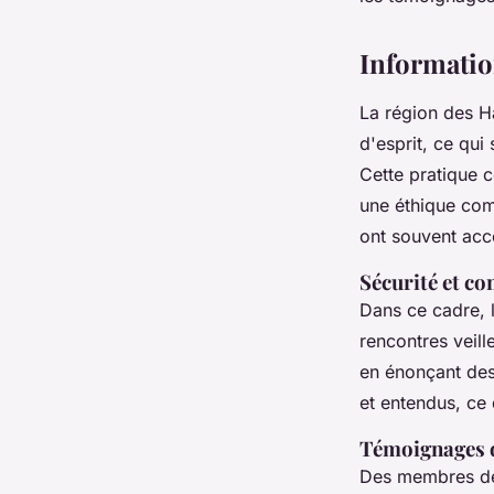
Nathan
•
11 décembre 2024
•
4 min de lecture
Informatio
La région des Ha
d'esprit, ce qui
Cette pratique c
une éthique com
ont souvent accè
Sécurité et c
Dans ce cadre, l
rencontres veill
en énonçant des 
et entendus, ce
Témoignages d
Des membres de 