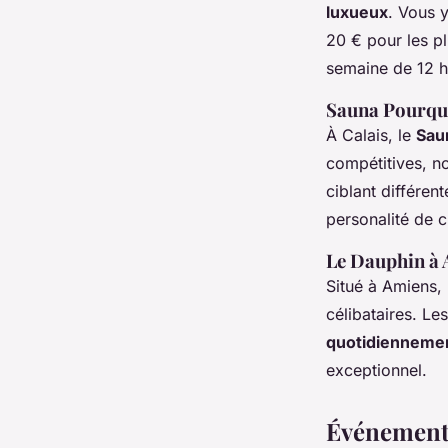
luxueux
. Vous 
20 € pour les p
semaine de 12 h
Sauna Pourquo
À Calais, le
Sau
compétitives, n
ciblant différen
personalité de c
Le Dauphin à
Situé à Amiens,
célibataires. Le
quotidienneme
exceptionnel.
Événements 