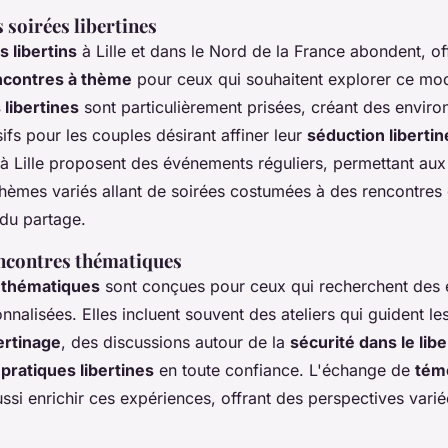
 soirées libertines
 libertins
à Lille et dans le Nord de la France abondent, of
ncontres à thème
pour ceux qui souhaitent explorer ce mod
 libertines
sont particulièrement prisées, créant des envir
sifs pour les couples désirant affiner leur
séduction libertin
à Lille proposent des événements réguliers, permettant aux 
thèmes variés allant de soirées costumées à des rencontres
 du partage.
encontres thématiques
 thématiques
sont conçues pour ceux qui recherchent des 
nnalisées. Elles incluent souvent des ateliers qui guident l
ertinage
, des discussions autour de la
sécurité dans le lib
e
pratiques libertines
en toute confiance. L'échange de
tém
ssi enrichir ces expériences, offrant des perspectives vari