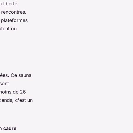
 liberté
 rencontres.
s plateformes
utent ou
riées. Ce sauna
sont
 moins de 26
kends, c'est un
un
cadre