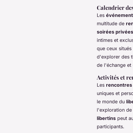
Calendrier des
Les
événements
multitude de
re
soirées privées
intimes et exclu
que ceux situés 
d'explorer des 
de l'échange et
Activités et r
Les
rencontres
uniques et perso
le monde du
lib
l'exploration d
libertins
peut au
participants.