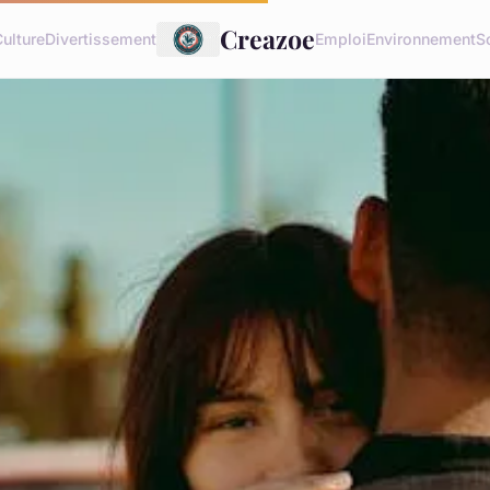
Creazoe
ulture
Divertissement
Emploi
Environnement
S