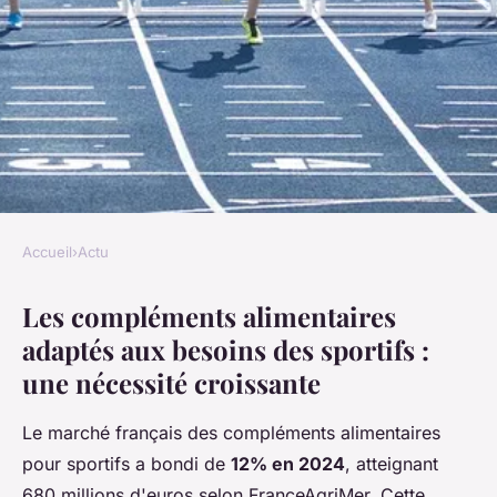
Accueil
›
Actu
ACTU
Les compléments alimentaires
Les compléments alimentaires
adaptés aux besoins des sportifs :
qui boostent vos performances
une nécessité croissante
sportives
Le marché français des compléments alimentaires
Nathan
•
16 décembre 2025
•
8 min de lecture
pour sportifs a bondi de
12% en 2024
, atteignant
680 millions d'euros selon FranceAgriMer. Cette