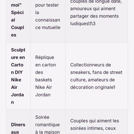
couples de longue date,
moi"
pour tester
amoureux qui aiment
Spéci
la
partager des moments
al
connaissan
ludiques\1\3
Coupl
ce mutuelle
es
Sculpt
ure en
Réplique
Carto
en carton
Collectionneurs de
n DIY
des
sneakers, fans de street
Nike
baskets
culture, amateurs de
Air
Nike Air
décoration originale1
Jorda
Jordan
n
Soirée
Couples qui aiment les
Dîners
romantique
soirées intimes, ceux
aux
à la maison