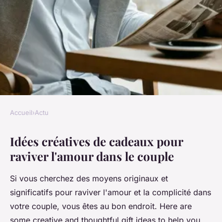
Accueil
›
Actu
ACTU
Idées créatives de cadeaux pour
Idées créatives de cadeaux
raviver l'amour dans le couple
pour raviver l'amour dans le
couple
Si vous cherchez des moyens originaux et
significatifs pour raviver l'amour et la complicité dans
Nathan
•
16 janvier 2025
•
6 min de lecture
votre couple, vous êtes au bon endroit. Here are
some creative and thoughtful gift ideas to help you