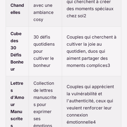
qui cherchent à créer
Chand
avec une
des moments spéciaux
elles
ambiance
chez soi2
cosy
Cube
30 défis
Couples qui cherchent à
des
quotidiens
cultiver la joie au
30
pour
quotidien, duos qui
Défis
cultiver le
aiment partager des
Bonhe
bonheur
moments complices3
ur
Lettre
Collection
Couples qui apprécient
s
de lettres
la vulnérabilité et
d'Amo
manuscrite
l'authenticité, ceux qui
ur
s pour
veulent renforcer leur
Manu
exprimer
connexion
scrite
ses
émotionnelle4
s
émotions