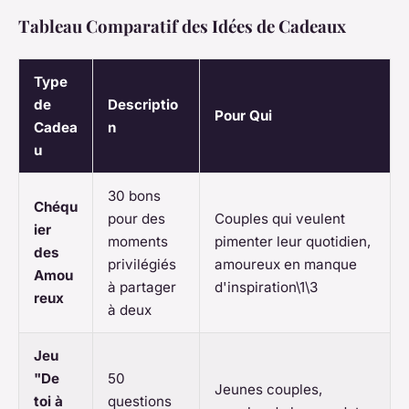
Tableau Comparatif des Idées de Cadeaux
Type
de
Descriptio
Pour Qui
Cadea
n
u
30 bons
Chéqu
pour des
Couples qui veulent
ier
moments
pimenter leur quotidien,
des
privilégiés
amoureux en manque
Amou
à partager
d'inspiration\1\3
reux
à deux
Jeu
"De
50
Jeunes couples,
toi à
questions