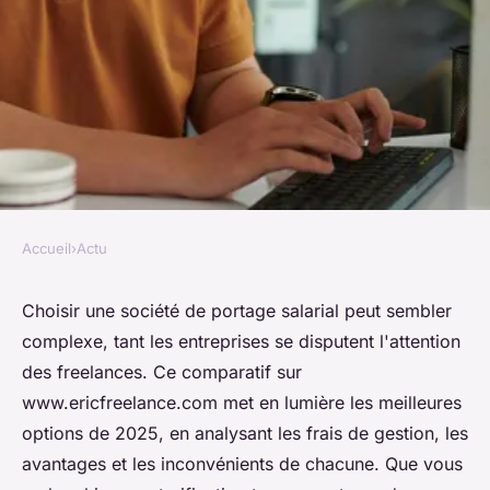
Accueil
›
Actu
ACTU
Comparatif des sociétés de
Choisir une société de portage salarial peut sembler
complexe, tant les entreprises se disputent l'attention
portage salarial sur
des freelances. Ce comparatif sur
www.ericfreelance.com
www.ericfreelance.com met en lumière les meilleures
options de 2025, en analysant les frais de gestion, les
Nathan
•
6 janvier 2025
•
3 min de lecture
avantages et les inconvénients de chacune. Que vous